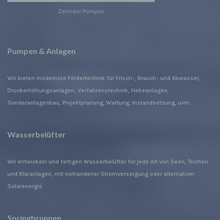
Zusammenhang mit personenbezogenen Daten
wie das Erheben, das Erfassen, die Organisation,
Zehnder Pumpen
das Ordnen, die Speicherung, die Anpassung oder
Veränderung, das Auslesen, das Abfragen, die
Verwendung, die Offenlegung durch Übermittlung,
Verbreitung oder eine andere Form der
Pumpen & Anlagen
Bereitstellung, den Abgleich oder die Verknüpfung,
die Einschränkung, das Löschen oder die
Wir bieten modernste Fördertechnik für Frisch-, Brauch- und Abwasser,
Vernichtung.
Druckerhöhungsanlagen, Verfahrenstechnik, Hebeanlagen,
Sonderanlagenbau, Projektplanung, Wartung, Instandsetzung, uvm.
d) Einschränkung der Verarbeitung
Einschränkung der Verarbeitung ist die Markierung
gespeicherter personenbezogener Daten mit dem
Wasserbelüfter
Ziel, ihre künftige Verarbeitung einzuschränken.
e) Profiling
Wir entwickeln und fertigen Wasserbelüfter für jede Art von Seen, Teichen
und Kläranlagen, mit vorhandener Stromversorgung oder alternativer
Profiling ist jede Art der automatisierten
Verarbeitung personenbezogener Daten, die darin
Solarenergie.
besteht, dass diese personenbezogenen Daten
verwendet werden, um bestimmte persönliche
Aspekte, die sich auf eine natürliche Person
Springbrunnen