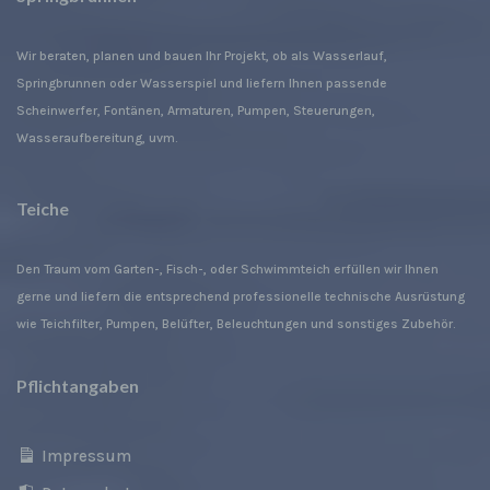
beziehen, zu bewerten, insbesondere, um Aspekte
bezüglich Arbeitsleistung, wirtschaftlicher Lage,
Gesundheit, persönlicher Vorlieben, Interessen,
Wir beraten, planen und bauen Ihr Projekt, ob als Wasserlauf,
Zuverlässigkeit, Verhalten, Aufenthaltsort oder
Springbrunnen oder Wasserspiel und liefern Ihnen passende
Ortswechsel dieser natürlichen Person zu
Scheinwerfer, Fontänen, Armaturen, Pumpen, Steuerungen,
analysieren oder vorherzusagen.
Wasseraufbereitung, uvm.
f) Pseudonymisierung
Pseudonymisierung ist die Verarbeitung
Teiche
personenbezogener Daten in einer Weise, auf
welche die personenbezogenen Daten ohne
Hinzuziehung zusätzlicher Informationen nicht
Den Traum vom Garten-, Fisch-, oder Schwimmteich erfüllen wir Ihnen
mehr einer spezifischen betroffenen Person
gerne und liefern die entsprechend professionelle technische Ausrüstung
zugeordnet werden können, sofern diese
wie Teichfilter, Pumpen, Belüfter, Beleuchtungen und sonstiges Zubehör.
zusätzlichen Informationen gesondert aufbewahrt
werden und technischen und organisatorischen
Maßnahmen unterliegen, die gewährleisten, dass
Pflichtangaben
die personenbezogenen Daten nicht einer
identifizierten oder identifizierbaren natürlichen
Person zugewiesen werden.
Impressum