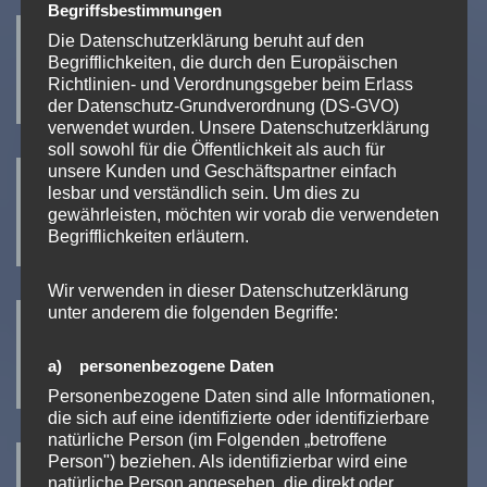
Oase – Living water
Begriffsbestimmungen
Die Datenschutzerklärung beruht auf den
Begrifflichkeiten, die durch den Europäischen
Richtlinien- und Verordnungsgeber beim Erlass
der Datenschutz-Grundverordnung (DS-GVO)
verwendet wurden. Unsere Datenschutzerklärung
Caprari – pumping power
soll sowohl für die Öffentlichkeit als auch für
unsere Kunden und Geschäftspartner einfach
lesbar und verständlich sein. Um dies zu
gewährleisten, möchten wir vorab die verwendeten
Begrifflichkeiten erläutern.
Calpeda Pumpen
Wir verwenden in dieser Datenschutzerklärung
unter anderem die folgenden Begriffe:
a) personenbezogene Daten
Personenbezogene Daten sind alle Informationen,
die sich auf eine identifizierte oder identifizierbare
Homa Pump Technology
natürliche Person (im Folgenden „betroffene
Person") beziehen. Als identifizierbar wird eine
natürliche Person angesehen, die direkt oder