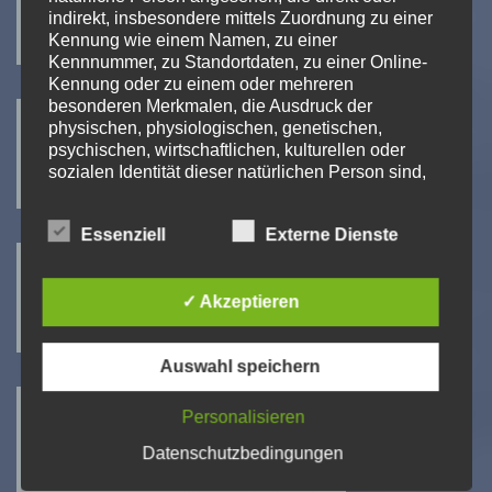
indirekt, insbesondere mittels Zuordnung zu einer
Kennung wie einem Namen, zu einer
Kennnummer, zu Standortdaten, zu einer Online-
Kennung oder zu einem oder mehreren
Seerose Pumpen
besonderen Merkmalen, die Ausdruck der
physischen, physiologischen, genetischen,
psychischen, wirtschaftlichen, kulturellen oder
sozialen Identität dieser natürlichen Person sind,
identifiziert werden kann.
Xylem – Living Water
Essenziell
Externe Dienste
b) betroffene Person
Betroffene Person ist jede identifizierte oder
identifizierbare natürliche Person, deren
✓ Akzeptieren
personenbezogene Daten von dem für die
Verarbeitung Verantwortlichen verarbeitet werden.
Auswahl speichern
SPECK Pumpen
c) Verarbeitung
Personalisieren
Verarbeitung ist jeder mit oder ohne Hilfe
automatisierter Verfahren ausgeführte Vorgang
Datenschutzbedingungen
oder jede solche Vorgangsreihe im