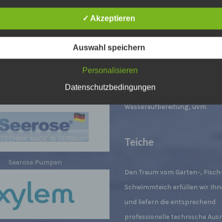
Springbrunnen
iffsbestimmungen
atenschutzerklärung beruht auf den Begrifflichkeiten, die durch
✓ Akzeptieren
äischen Richtlinien- und Verordnungsgeber beim Erlass der
Calpeda Pumpen
Wir beraten, planen und bauen 
schutz-Grundverordnung (DS-GVO) verwendet wurden. Unser
schutzerklärung soll sowohl für die Öffentlichkeit als auch für u
Auswahl speichern
ob als Wasserlauf, Springbrun
n und Geschäftspartner einfach lesbar und verständlich sein.
Wasserspiel und liefern Ihnen
zu gewährleisten, möchten wir vorab die verwendeten
Personalisieren
flichkeiten erläutern.
Scheinwerfer, Fontänen, Arma
Datenschutzbedingungen
Pumpen, Steuerungen,
Homa Pump Technology
erwenden in dieser Datenschutzerklärung unter anderem die
Wasseraufbereitung, uvm.
nden Begriffe:
ersonenbezogene Daten
Teiche
nenbezogene Daten sind alle Informationen, die sich auf eine
ifizierte oder identifizierbare natürliche Person (im Folgenden
Seerose Pumpen
ffene Person") beziehen. Als identifizierbar wird eine natürliche
Den Traum vom Garten-, Fisch-
n angesehen, die direkt oder indirekt, insbesondere mittels
Schwimmteich erfüllen wir Ih
nung zu einer Kennung wie einem Namen, zu einer Kennnumm
ortdaten, zu einer Online-Kennung oder zu einem oder mehrer
und liefern die entsprechend
deren Merkmalen, die Ausdruck der physischen, physiologisch
professionelle technische Aus
ischen, psychischen, wirtschaftlichen, kulturellen oder sozialen