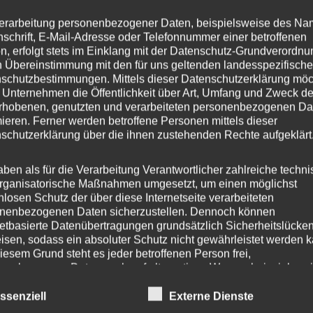
Frisch-, Brauch- und Abwasser
erarbeitung personenbezogener Daten, beispielsweise des Na
Druckerhöhungsanlagen,
nschrift, E-Mail-Adresse oder Telefonnummer einer betroffenen
Verfahrenstechnik, Hebeanlag
n, erfolgt stets im Einklang mit der Datenschutz-Grundverordnu
n Übereinstimmung mit den für uns geltenden landesspezifisch
Lowara – a xylem brand
Sonderanlagenbau, Projektpl
schutzbestimmungen. Mittels dieser Datenschutzerklärung mö
Wartung, Instandsetzung, uv
 Unternehmen die Öffentlichkeit über Art, Umfang und Zweck de
rhobenen, genutzten und verarbeiteten personenbezogenen Da
mieren. Ferner werden betroffene Personen mittels dieser
schutzerklärung über die ihnen zustehenden Rechte aufgeklärt
Wasserbelüfter
Oase – Living water
aben als für die Verarbeitung Verantwortlicher zahlreiche techn
rganisatorische Maßnahmen umgesetzt, um einen möglichst
Wir entwickeln und fertigen
nlosen Schutz der über diese Internetseite verarbeiteten
Wasserbelüfter für jede Art vo
nenbezogenen Daten sicherzustellen. Dennoch können
netbasierte Datenübertragungen grundsätzlich Sicherheitslücke
Teichen und Kläranlagen, mit 
isen, sodass ein absoluter Schutz nicht gewährleistet werden k
Stromversorgung oder alterna
iesem Grund steht es jeder betroffenen Person frei,
aprari – pumping power
nenbezogene Daten auch auf alternativen Wegen, beispielswe
Solarenergie.
onisch, an uns zu übermitteln.
ssenziell
Externe Dienste