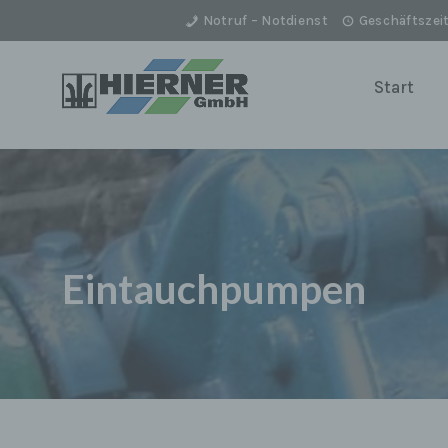
Notruf – Notdienst
Geschäftszei
Zum
Inhalt
Start
springen
Eintauchpumpen