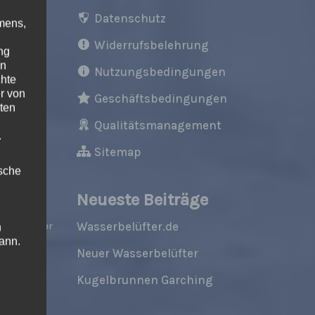
,
Datenschutz
mens,
Widerrufsbelehrung
en,
ng
en
anung,
Nutzungsbedingungen
chte
m.
r von
Geschäftsbedingungen
ten
Qualitätsmanagement
.
Sitemap
ische
Neueste Beiträge
n Seen,
Wasserbelüfter.de
n
vorhandener
ann.
tiver
Neuer Wasserbelüfter
ise
Kugelbrunnen Garching