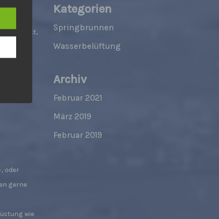
Kategorien
 den
Springbrunnen
Ihr Projekt,
e
Wasserbelüftung
nsere
nen oder
 Um
 passende
turen,
Archiv
Februar 2021
März 2019
Februar 2019
, oder
nen gerne
er, zu
en
en,
rüstung wie