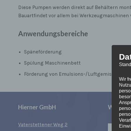
Diese Pumpen werden direkt auf Behältern montie
Bauartfindet vor allem bei Werkzeugmaschinen 
Anwendungsbereiche
Späneförderung
Da
Spülung Maschinenbett
Stand
Förderung von Emulsions-/Luftgemische
Wir f
Nutzu
perso
beson
Anspr
Hierner GmbH
Wir sin
perso
perso
Verar
Vaterstettener Weg 2
Einwi