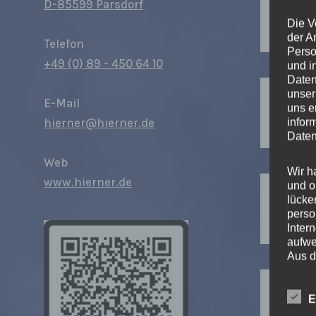
D-85599 Parsdorf
Die V
der A
Telefon
Perso
+49 (0) 89 - 450 64 10
und i
Daten
unser
E-Mail
uns e
infor
hierner@hierner.de
Daten
Web
Wir h
www.hierner.de
und o
lücke
perso
Inter
aufwe
Aus d
C
perso
telef
E