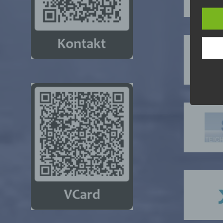
Begr
Die D
Europ
Daten
Daten
Kunde
dies 
Begrif
Wir v
folge
a) p
Perso
ident
„betro
Perso
Zuord
Stand
beson
genet