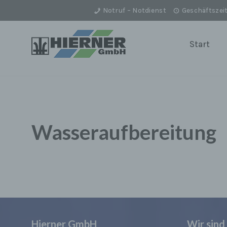
Notruf – Notdienst
Geschäftszei
Zum
Inhalt
Start
springen
Wasseraufbereitung
Hierner GmbH
Wir sin