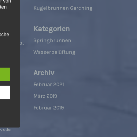
r von
ten
Kugelbrunnen Garching
.
Kategorien
ische
Springbrunnen
Ihr Projekt,
Wasserbelüftung
nen oder
n
 passende
ann.
turen,
Archiv
ise
Februar 2021
März 2019
Februar 2019
 den
e
nsere
, oder
 Um