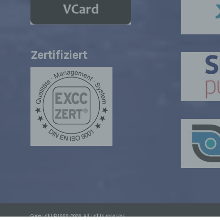
dies 
Begrif
Wir v
folge
Zertifiziert
a) p
Perso
ident
„betro
Perso
Zuord
Stand
beson
genet
Identi
b) b
Betrof
Perso
Copyright © 1999-2026. All rights reserved.