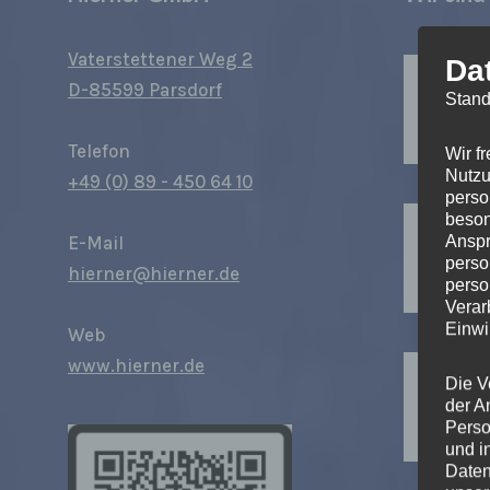
Vaterstettener Weg 2
Da
D-85599 Parsdorf
Stand
Telefon
Wir f
Nutzu
+49 (0) 89 - 450 64 10
perso
beson
Anspr
E-Mail
perso
hierner@hierner.de
perso
Verar
Einwi
Web
www.hierner.de
Die V
der A
Perso
und i
Daten
C