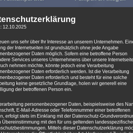
Wir bieten modernste Förderte
tenschutzerklärung
Frisch-, Brauch- und Abwasser
: 12.10.2025
Druckerhöhungsanlagen,
reuen uns sehr über Ihr Interesse an unserem Unternehmen. Ein
Verfahrenstechnik, Hebeanlag
ng der Internetseiten ist grundsätzlich ohne jede Angabe
Lowara – a xylem brand
Sonderanlagenbau, Projektpl
nenbezogener Daten möglich. Sofern eine betroffene Person
dere Services unseres Unternehmens über unsere Internetseite
Wartung, Instandsetzung, uv
uch nehmen möchte, könnte jedoch eine Verarbeitung
nenbezogener Daten erforderlich werden. Ist die Verarbeitung
nenbezogener Daten erforderlich und besteht für eine solche
Wasserbelüfter
beitung keine gesetzliche Grundlage, holen wir generell eine
lligung der betroffenen Person ein.
Oase – Living water
Wir entwickeln und fertigen
erarbeitung personenbezogener Daten, beispielsweise des Na
Wasserbelüfter für jede Art vo
nschrift, E-Mail-Adresse oder Telefonnummer einer betroffenen
n, erfolgt stets im Einklang mit der Datenschutz-Grundverordnu
Teichen und Kläranlagen, mit 
n Übereinstimmung mit den für uns geltenden landesspezifisch
Stromversorgung oder alterna
schutzbestimmungen. Mittels dieser Datenschutzerklärung mö
aprari – pumping power