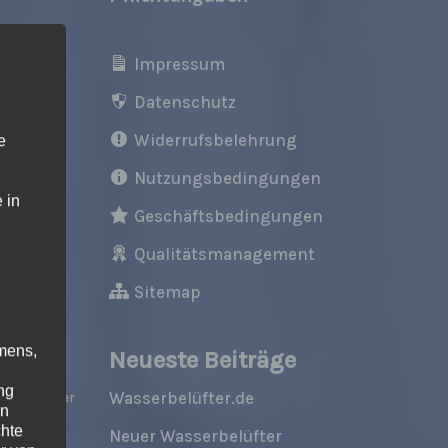
chnik für
Impressum
,
Datenschutz
Widerrufsbelehrung
e
en,
anung,
Nutzungsbedingungen
 in
m.
Geschäftsbedingungen
Qualitätsmanagement
Sitemap
mens,
Neueste Beiträge
n Seen,
ng
Wasserbelüfter.de
vorhandener
en
tiver
chte
Neuer Wasserbelüfter