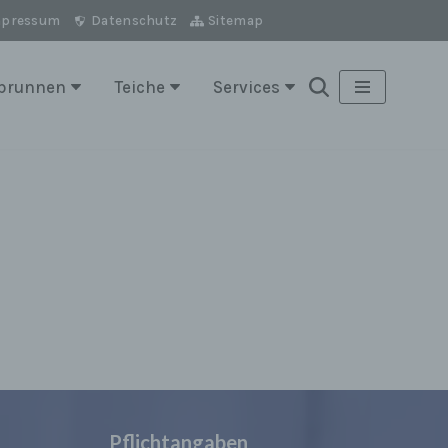
mpressum
Datenschutz
Sitemap
brunnen
Teiche
Services
Pflichtangaben