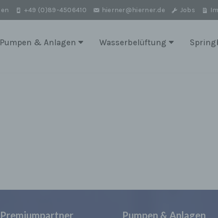
ten
+49 (0)89-4506410
hierner@hierner.de
Jobs
I
Pumpen & Anlagen
Wasserbelüftung
Spring
d Premiumpartner
Pumpen & Anlagen