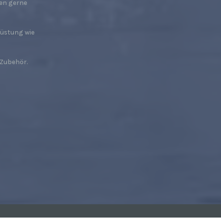
nen gerne
rüstung wie
 Zubehör.
er, zu
en
en,
e
ng